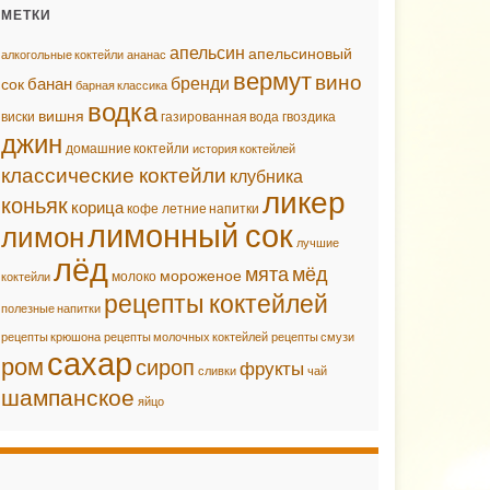
МЕТКИ
апельсин
апельсиновый
алкогольные коктейли
ананас
вермут
вино
бренди
банан
сок
барная классика
водка
вишня
виски
газированная вода
гвоздика
джин
домашние коктейли
история коктейлей
классические коктейли
клубника
ликер
коньяк
корица
кофе
летние напитки
лимонный сок
лимон
лучшие
лёд
мята
мёд
мороженое
молоко
коктейли
рецепты коктейлей
полезные напитки
рецепты крюшона
рецепты молочных коктейлей
рецепты смузи
сахар
ром
сироп
фрукты
сливки
чай
шампанское
яйцо