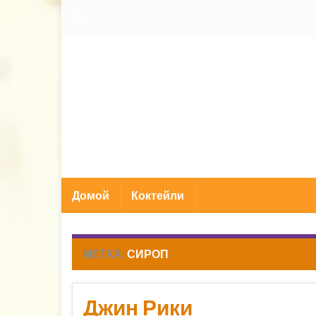
Домой
Коктейли
МЕТКА:
СИРОП
Джин Рики