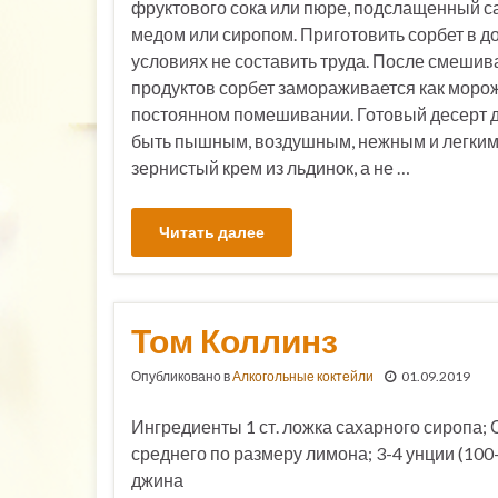
фруктового сока или пюре, подслащенный с
медом или сиропом. Приготовить сорбет в 
условиях не составить труда. После смешив
продуктов сорбет замораживается как моро
постоянном помешивании. Готовый десерт 
быть пышным, воздушным, нежным и легким,
зернистый крем из льдинок, а не …
Читать далее
Том Коллинз
Опубликовано в
Алкогольные коктейли
01.09.2019
Ингредиенты 1 ст. ложка сахарного сиропа; 
среднего по размеру лимона; 3-4 унции (100-
джина