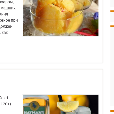
ахаром,
домашних
ания
женое при
должен
 как
Сок 1
120 г)