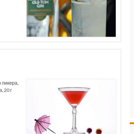
 ликера,
, 20 г