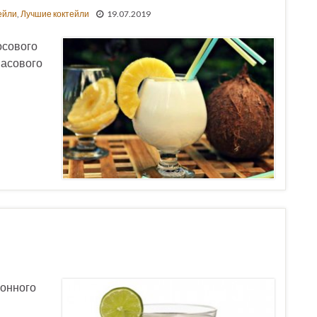
ейли
,
Лучшие коктейли
19.07.2019
осового
насового
монного