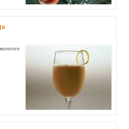
п»
и молотого