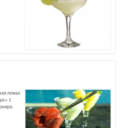
вая ложка
ос» 1
арнира