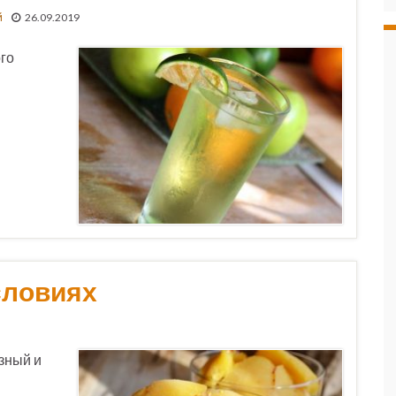
й
26.09.2019
го
словиях
зный и