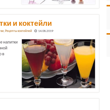
ки и коктейли
тки
,
Рецепты коктейлей
14.08.2019
е напитки
чной
ю в