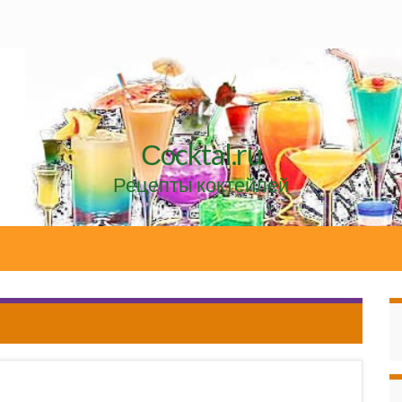
Сocktal.ru
Рецепты коктейлей