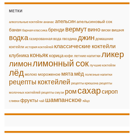
МЕТКИ
апельсин
апельсиновый сок
алкогольные коктейли
ананас
вермут
вино
бренди
банан
вишня
виски
барная классика
водка
джин
газированная вода
гвоздика
домашние
классические коктейли
коктейли
история коктейлей
ликер
коньяк
клубника
корица
кофе
летние напитки
лимонный сок
лимон
лучшие коктейли
лёд
мята
мёд
мороженое
молоко
полезные напитки
рецепты коктейлей
рецепты крюшона
рецепты
сахар
ром
сироп
молочных коктейлей
рецепты смузи
шампанское
фрукты
сливки
чай
яйцо