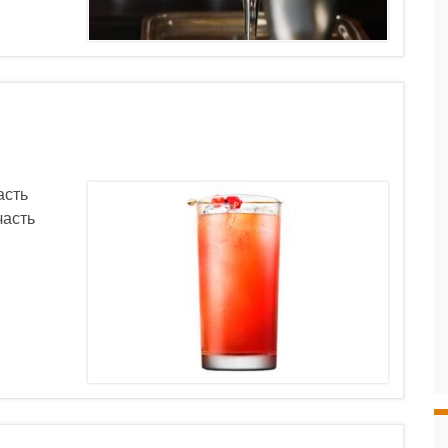
асть
часть