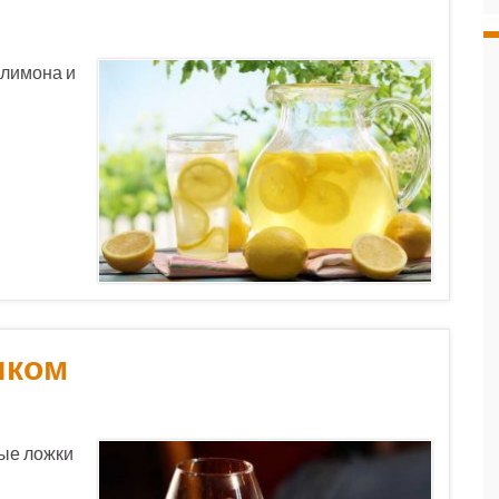
1 лимона и
яком
ные ложки