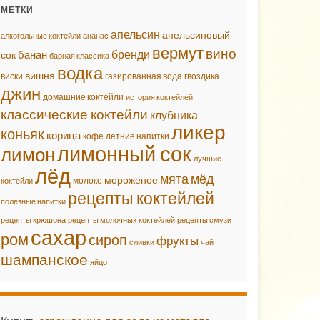
МЕТКИ
апельсин
апельсиновый
алкогольные коктейли
ананас
вермут
вино
бренди
банан
сок
барная классика
водка
вишня
виски
газированная вода
гвоздика
джин
домашние коктейли
история коктейлей
классические коктейли
клубника
ликер
коньяк
корица
кофе
летние напитки
лимонный сок
лимон
лучшие
лёд
мята
мёд
мороженое
молоко
коктейли
рецепты коктейлей
полезные напитки
рецепты крюшона
рецепты молочных коктейлей
рецепты смузи
сахар
ром
сироп
фрукты
сливки
чай
шампанское
яйцо