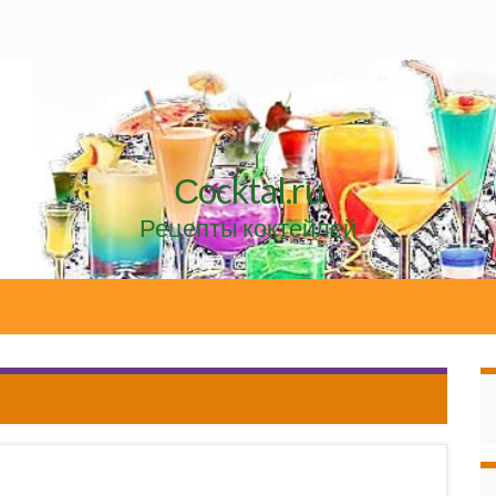
Сocktal.ru
Рецепты коктейлей