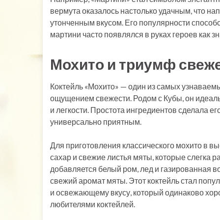
вермута оказалось настолько удачным, что нап
утонченным вкусом. Его популярности способс
мартини часто появлялся в руках героев как зн
Мохито и триумф свеж
Коктейль «Мохито» — один из самых узнаваемых
ощущением свежести. Родом с Кубы, он идеаль
и легкости. Простота ингредиентов сделала ег
универсально приятным.
Для приготовления классического мохито в вы
сахар и свежие листья мяты, которые слегка 
добавляется белый ром, лед и газированная в
свежий аромат мяты. Этот коктейль стал попу
и освежающему вкусу, который одинаково хор
любителями коктейлей.