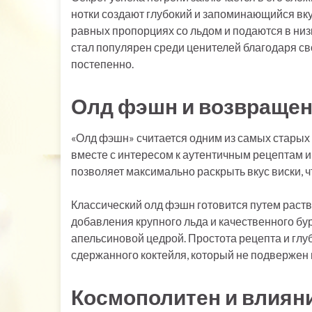
нотки создают глубокий и запоминающийся вк
равных пропорциях со льдом и подаются в низ
стал популярен среди ценителей благодаря с
постепенно.
Олд фэшн и возвращен
«Олд фэшн» считается одним из самых старых 
вместе с интересом к аутентичным рецептам 
позволяет максимально раскрыть вкус виски, ч
Классический олд фэшн готовится путем раств
добавления крупного льда и качественного бу
апельсиновой цедрой. Простота рецепта и глу
сдержанного коктейля, который не подвержен
Космополитен и влиян