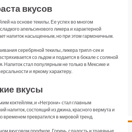
раста вкусов
йлей на основе текилы. Ее успех во многом
 сладкого апельсинового ликера и характерной
лает напиток насыщенным, но при этом гармоничным.
ивания серебряной текилы, ликера трипл-сек и
стряхивается со льдом и подается в бокале с соляной
. Напиток стал популярным не только в Мексике и
версальности и яркому характеру.
ькие вкусы
ьким коктейлям, и «Негрони» стал главным
ий напиток, состоящий из джина, красного вермута и
со временем превратился в мировой тренд.
жном вкусовом профиле. Горечь, сладость и травяные