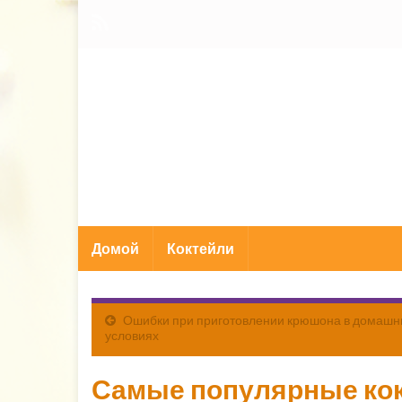
Домой
Коктейли
Ошибки при приготовлении крюшона в домашн
условиях
Самые популярные кок