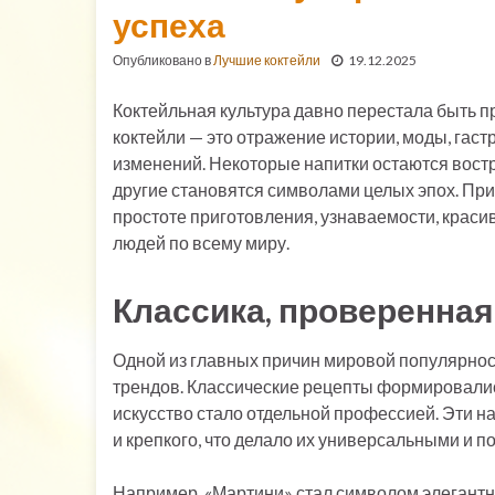
успеха
Опубликовано в
Лучшие коктейли
19.12.2025
Коктейльная культура давно перестала быть п
коктейли — это отражение истории, моды, гас
изменений. Некоторые напитки остаются вост
другие становятся символами целых эпох. Прич
простоте приготовления, узнаваемости, краси
людей по всему миру.
Классика, проверенна
Одной из главных причин мировой популярност
трендов. Классические рецепты формировались
искусство стало отдельной профессией. Эти на
и крепкого, что делало их универсальными и 
Например, «Мартини» стал символом элегантн