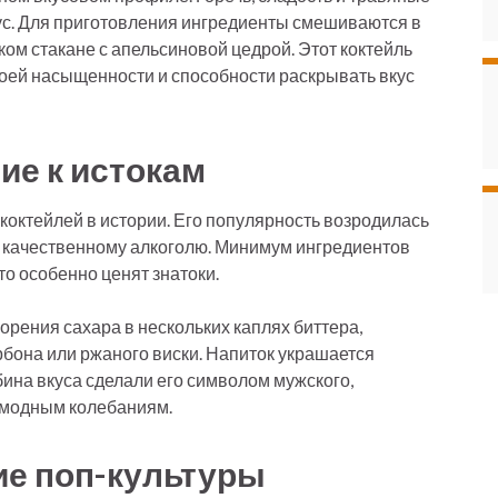
ус. Для приготовления ингредиенты смешиваются в
ком стакане с апельсиновой цедрой. Этот коктейль
воей насыщенности и способности раскрывать вкус
ие к истокам
коктейлей в истории. Его популярность возродилась
и качественному алкоголю. Минимум ингредиентов
то особенно ценят знатоки.
орения сахара в нескольких каплях биттера,
рбона или ржаного виски. Напиток украшается
бина вкуса сделали его символом мужского,
 модным колебаниям.
ие поп-культуры