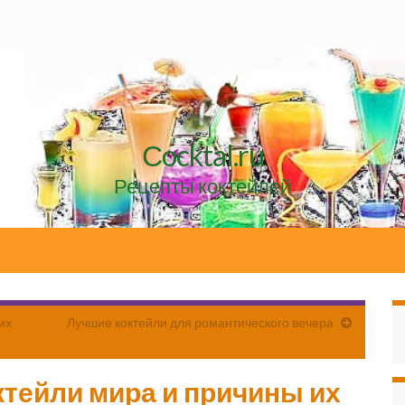
Сocktal.ru
Рецепты коктейлей
их
Лучшие коктейли для романтического вечера
тейли мира и причины их