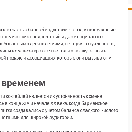
росто частью барной индустрии. Сегодня популярные
трономических предпочтений и даже социальных
ребованными десятилетиями, не теряя актуальности,
ины их успеха кроются не только во вкусе, но и в
вой подаче и ассоциациях, которые они вызывают у
я временем
и коктейлей является их устойчивость к смене
 в конце XIX и начале XX века, когда барменское
питки создавались с учетом баланса сладкого, кислого
понятными для широкой аудитории.
ости и минимализма. Сухое сочетание джина и