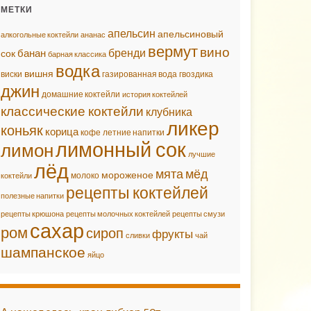
МЕТКИ
апельсин
апельсиновый
алкогольные коктейли
ананас
вермут
вино
бренди
банан
сок
барная классика
водка
вишня
виски
газированная вода
гвоздика
джин
домашние коктейли
история коктейлей
классические коктейли
клубника
ликер
коньяк
корица
кофе
летние напитки
лимонный сок
лимон
лучшие
лёд
мята
мёд
мороженое
молоко
коктейли
рецепты коктейлей
полезные напитки
рецепты крюшона
рецепты молочных коктейлей
рецепты смузи
сахар
ром
сироп
фрукты
сливки
чай
шампанское
яйцо