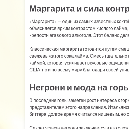
Маргарита и сила конт
«Маргарита» — один из самых известных кокте
объясняется ярким контрастом кислого лайма,
крепости агавового алкоголя. Этот баланс де
Классическая маргарита готовится путем смеш
свежевыжатого сока лайма. Смесь тщательно в
каймой, которая усиливает вкусовые ощущения
США, но и по всему миру благодаря своей уни
Негрони и мода на гор
В последние годы заметен рост интереса к гор
представителем этого направления. Итальянск
биттера, долгое время считался нишевым, но 
Секрет успеха негрони заключается в его сло