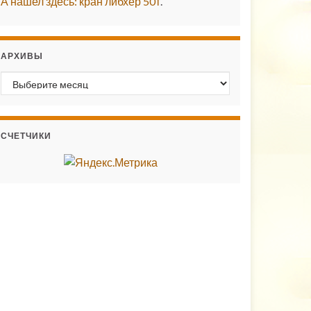
А нашел здесь: кран либхер 50т
.
АРХИВЫ
Архивы
СЧЕТЧИКИ